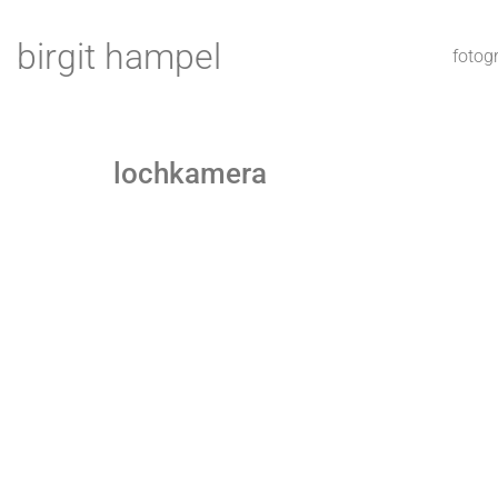
birgit hampel
fotogr
lochkamera
wol
can