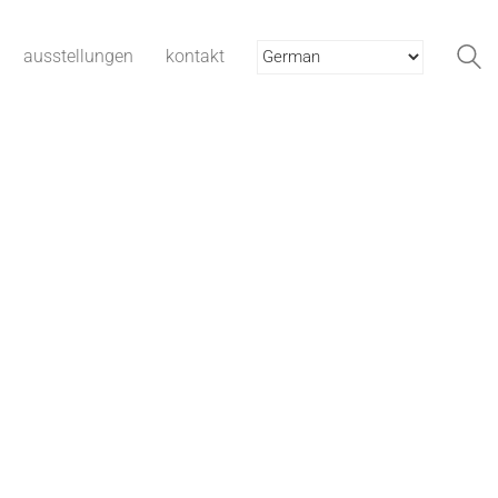
ausstellungen
kontakt
zeit …
solargrafie
rät
stadt